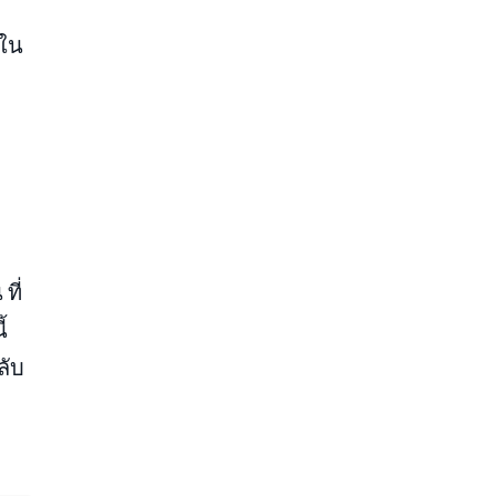
บใน
ที่
้
ลับ