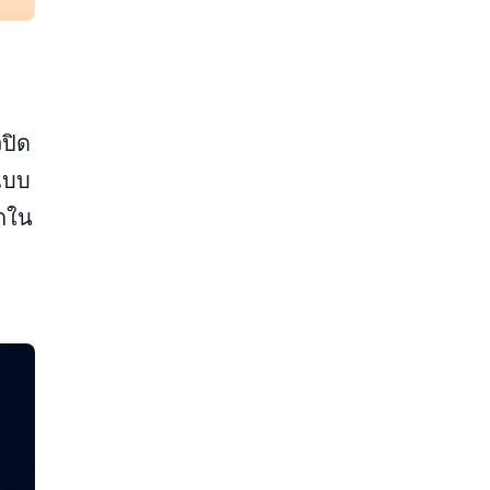
ปิด
ปแบบ
ากใน