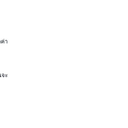
ค่า
ินจะ