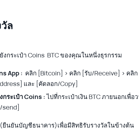
วัล
ยังกระเป๋า Coins BTC ของคุณในหนึ่งธุรกรรม
ns App :
คลิก [Bitcoin] > คลิก [รับ/Receive] > คลิก
address] และ [คัดลอก/Copy]
งกระเป๋า Coins :
ไปที่กระเป๋าเงิน BTC ภายนอกเพื่อว
ง/send]
ยืนยันบัญชีธนาคาร)เพื่อมีสิทธิรับรางวัลในข้างต้น