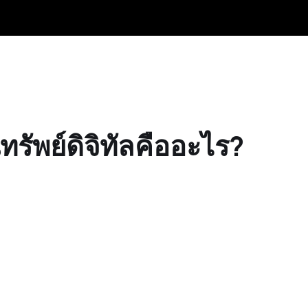
รัพย์ดิจิทัลคืออะไร?