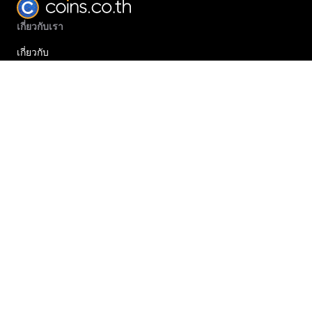
เกี่ยวกับเรา
เกี่ยวกับ
อาชีพ
คุณภาพการบริการ
กฎหมาย
กฎหมายและความเป็นส่วนตัว
การเปิดเผยข้อมูลและการแจ้งความเสี่ยง
สนับสนุน
ศูนย์สนับสนุน
ค่าธรรมเนียม
ติดต่อเรา
ส่งแบบฟอร์มการร้องเรียน
API
ผลิตภัณฑ์
ซื้อเพียงคลิกเดียว
OTC / FX
เรียนรู้